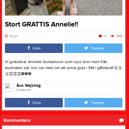
Stort GRATTIS Annelie!!
6 jun
0
386
Dela
Tweeta
Vi gratulerar Annelie Gustavsson som nyss kom hem från
Australien där hon var med om att vinna guld i VM i gåfotboll!!🥇🥇
🥇👏👏👏⚽️⚽️⚽️
Åsa Wejshag
Ledamot
Dela
Tweeta
Kommentera