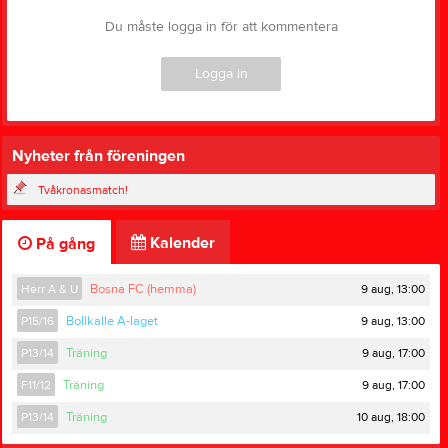
Du måste logga in för att kommentera
Logga in
Nyheter från föreningen
Tvåkronasmatch!
Kalender
På gång
9 aug, 13:00
Herr A & U
Bosna FC (hemma)
9 aug, 13:00
P15/16
Bollkalle A-laget
9 aug, 17:00
P13/14
Träning
9 aug, 17:00
F11/12
Träning
10 aug, 18:00
P13/14
Träning