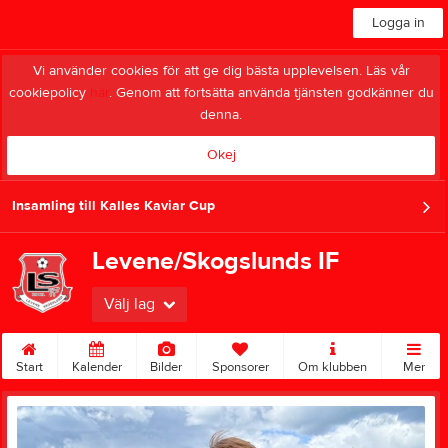
Logga in
Vi använder cookies för att ge dig bästa upplevelsen. Läs vår
cookiepolicy
här
. Genom att fortsätta använda tjänsten godkänner du
denna.
Okej
Insamling till Kalles Kaviar Cup
Levene/Skogslunds IF
Välj lag
Start
Kalender
Bilder
Sponsorer
Om klubben
Mer